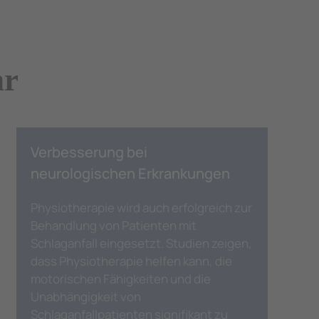
hr
Verbesserung bei
neurologischen Erkrankungen
Physiotherapie wird auch erfolgreich zur
Behandlung von Patienten mit
Schlaganfall eingesetzt. Studien zeigen,
dass Physiotherapie helfen kann, die
motorischen Fähigkeiten und die
Unabhängigkeit von
Schlaganfallpatienten signifikant zu