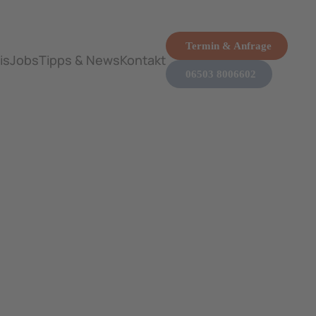
Termin & Anfrage
is
Jobs
Tipps & News
Kontakt
06503 8006602